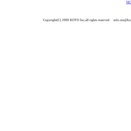
H
Copyright(C) 2000 KOYO Inc,all rights reserved. info-izu@koy