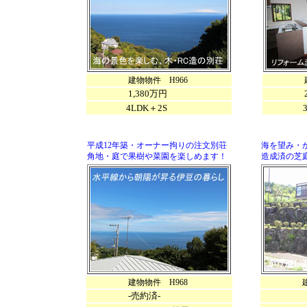
建物物件 H966
建物物
1,380万円
2,38
4LDK＋2S
3L
平成12年築・オーナー拘りの注文別荘
海を望み・か
角地・庭で果樹や菜園を楽しめます！
造成済の芝
建物物件 H968
建物物件
-売約済-