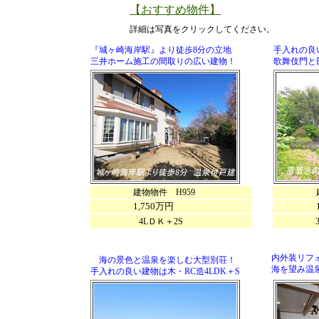
【おすすめ物件】
詳細は写真をクリックしてください。
『城ヶ崎海岸駅』より徒歩8分の立地
手入れの良
三井ホーム施工の間取りの広い建物！
歌舞伎門と
建物物件 H959
建物物件
1,750万円
4LＤＫ＋2S
3L
内外装リフ
海の景色と温泉を楽しむ大型別荘！
海を望み温
手入れの良い建物は木・RC造4LDK＋S