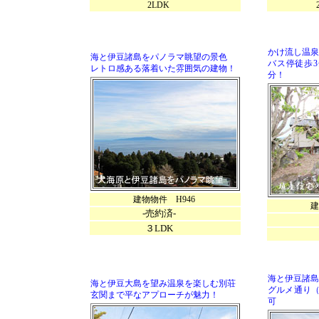
2LDK
2Ｌ
かけ流し温泉付
海と伊豆諸島をパノラマ眺望の景色
バス停徒歩3
レトロ感ある落着いた雰囲気の建物！
分！
建物物件
H946
建物物件
-売約済-
5
３LDK
海と伊豆諸島
海と伊豆大島を望み温泉を楽しむ別荘
グルメ通り（
玄関まで平なアプローチが魅力！
可