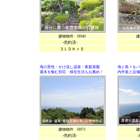
建物物件 H940
建物物件
-売約済-
-
３ＬＤＫ＋Ｓ
海の景色・かけ流し温泉・家庭菜園
海と島々をパ
週末を愉む別荘 移住生活もお薦め！
内外装と設備
建物物件 H971
建物物件
-売約済-
-売約