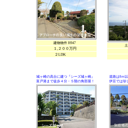
建物物件 H947
土地物件
１,２００万円
２LDK
１１
城ヶ崎の高台に建つ『シーズ城ヶ崎』
道路は8ｍ
富戸港まで徒歩４分・５階の角部屋！
伊豆では珍