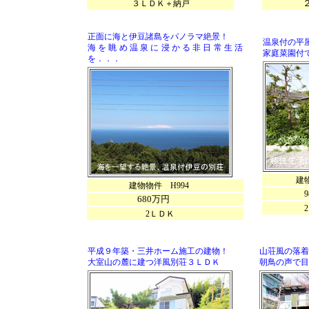
２Ｌ
３ＬＤＫ＋納戸
正面に海と伊豆諸島をパノラマ絶景！
温泉付の平屋
海を眺め温泉に浸かる非日常生活
家庭菜園付
を．．．
建物物件
建物物件 H994
980
680万円
2
2ＬＤＫ
平成９年築・三井ホーム施工の建物！
山荘風の落着
大室山の麓に建つ洋風別荘３ＬＤＫ
朝鳥の声で目