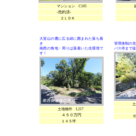
マンション C105
建物物件
-売約済-
25
２ＬＤＫ
大室山の麓に広る緑に囲まれた落ち着
き
管理体制の充
南西の角地・周りは落着いた住環境で
バス停まで徒
す！
土地物件
土地物件 L217
3
４５０万円
95.2
１４５坪