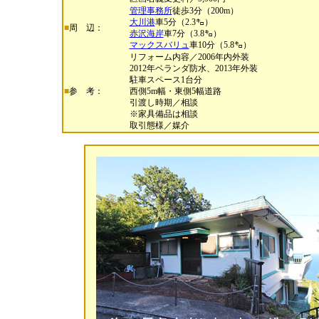
管理事務所
徒歩3分（200m）
大川港
車5分（2.3㌔）
■
周 辺：
赤沢海岸
車7分（3.8㌔）
マックスバリュ
車10分（5.8㌔）
リフォーム内容／2006年内外装
2012年ベランダ防水、2013年外装
駐車スペース1台分
■
参 考：
西側5m幅・東側5幅道路
引渡し時期／相談
※家具備品は相談
取引態様／媒介