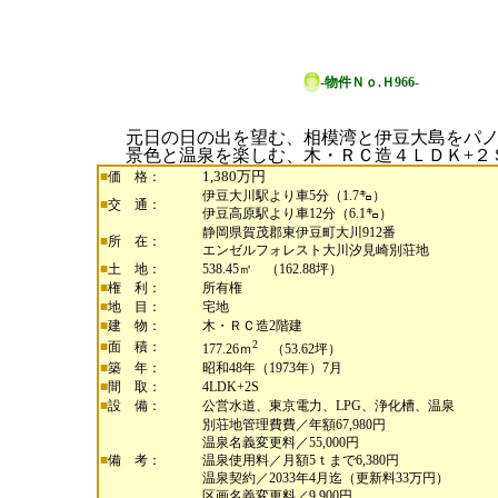
-物件Ｎｏ.Ｈ966-
元日の日の出を望む、相模湾と伊豆大島をパ
景色と温泉を楽しむ、木・ＲＣ造４ＬＤＫ+２
1,380万円
■
価 格：
伊豆大川駅より車5分（1.7㌔）
■
交 通：
伊豆高原駅より車12分（6.1㌔）
静岡県賀茂郡東伊豆町大川912番
■
所 在：
エンゼルフォレスト大川汐見崎別荘地
■
土 地：
538.45㎡ （162.88坪）
■
権 利：
所有権
■
地 目：
宅地
■
建 物：
木・ＲＣ造2階建
2
■
面 積：
177.26ｍ
（53.62坪）
■
築 年：
昭和48年（1973年）7月
■
間 取：
4LDK+2S
■
設 備：
公営水道、東京電力、LPG、浄化槽、温泉
別荘地管理費費／年額67,980円
温泉名義変更料／55,000円
■
備 考：
温泉使用料／月額5ｔまで6,380円
温泉契約／2033年4月迄（更新料33万円）
区画名義変更料／9,900円