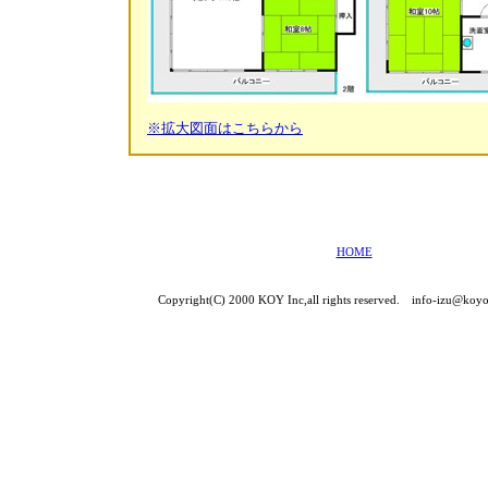
※拡大図面はこちらから
HOME
Copyright(C) 2000 KOY Inc,all rights reserved. info-izu@koyo-