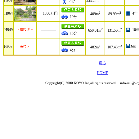
H959
553.24m
8分
2
2
H964
1850万円
4年
409m
89.99m
10分
2
2
H949
――――
10
650.01m
131.56m
15分
2
2
H958
――――
5年
482m
107.43m
4分
戻る
HOME
Copyright(C) 2000 KOYO Inc,all rights reserved. info-izu@koy