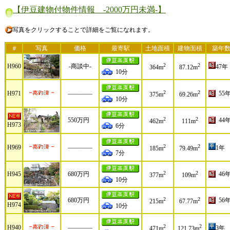
【伊豆建物付物件情報 -2000万円未満-】
写真をクリックすることで詳細をご覧になれます。
＃
写真
価格
最寄駅
土地面積
建物面積
築年
2
2
H960
-商談中-
47年
364m
87.12m
10分
2
2
H971
――――
55
375m
69.26m
10分
2
2
550万円
44
462m
111m
H973
6分
2
2
H969
――――
1年
185m
79.49m
7分
2
2
H945
680万円
46
377m
109m
10分
2
2
680万円
56
215m
67.77m
H974
10分
2
2
H940
――――
3年
471m
121.73m