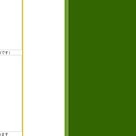
す）
ます