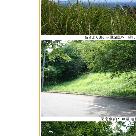
高台より海と伊豆諸島を一望し
東南側約９ｍ幅道路から