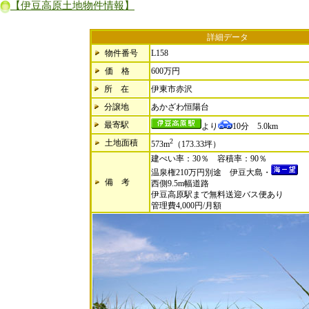
【伊豆高原土地物件情報】
詳細データ
物件番号
L158
価 格
600万円
所 在
伊東市赤沢
分譲地
あかざわ恒陽台
最寄駅
より
10分 5.0km
2
土地面積
573m
（173.33坪）
建ぺい率：30％ 容積率：90％
温泉権210万円別途 伊豆大島・
備 考
西側9.5m幅道路
伊豆高原駅まで無料送迎バス便あり
管理費4,000円/月額