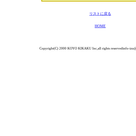
リストに戻る
HOME
Copyright(C) 2000 KOYO KIKAKU Inc,all rights reservedinfo-izu@