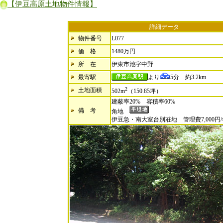
【伊豆高原土地物件情報】
詳細データ
物件番号
L077
価 格
1480万円
所 在
伊東市池字中野
最寄駅
より
5分 約3.2km
2
土地面積
502m
（150.85坪）
建蔽率20% 容積率60%
備 考
角地
伊豆急・南大室台別荘地 管理費7,000円