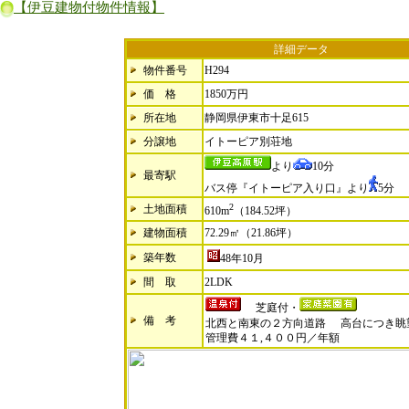
【伊豆建物付物件情報】
詳細データ
物件番号
H294
価 格
1850万円
所在地
静岡県伊東市十足615
分譲地
イトーピア別荘地
より
10分
最寄駅
バス停『イトーピア入り口』より
5分
2
土地面積
610m
（184.52坪）
建物面積
72.29㎡（21.86坪）
築年数
48年10月
間 取
2LDK
芝庭付・
備 考
北西と南東の２方向道路
高台につき眺
管理費４１,４００円／年額